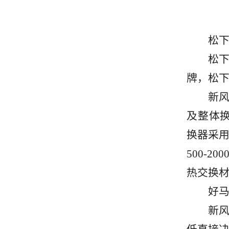
松下
松下新
牌，松
新风系
及整体换
换器采
500-
热交换
好马
新风系