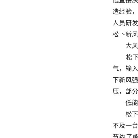
低直接决
造经验
人员研
松下新
大风
松下新
气，输
下新风
压，部分
低能
松下新
不及一
节约了