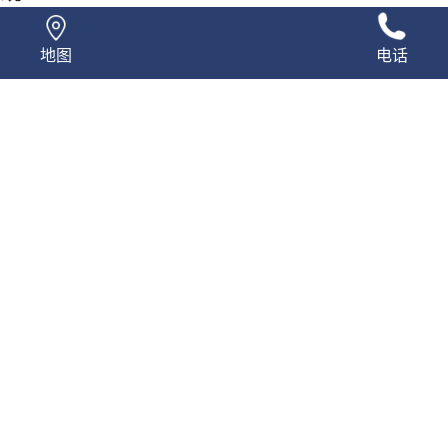
风系统装修美观、大气、时尚，与不同的装修
地图
电话
既不占用室内空间，也不影响整体美观，对于装修
，松下新风系统可与所有颜色搭配。并且松下新风
为家庭装修提供了了更大的发挥空间，松下新研发
本体高度仅为230mm，吊顶小高度低至270mm
顶之中。
上一篇
下一篇
返回顶部
权所有：长沙市芙蓉区宏远暖通德国威能三菱电机授